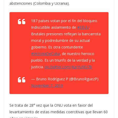
abstenciones (Colombia y Ucrania).
187 países votan por el fin del bloqueo.
Indiscutible aislamiento de
#EEUU
.
Brutales presiones reflejan la bancarrota
moral y podredumbre de su actual
gobierno. Es otra contundente
#VictoriaDeCuba
, de nuestro heroico
pueblo. Es un triunfo de la verdad y la
justicia.
pic.twitter.com/4upYuNtz7b
— Bruno Rodríguez P (@BrunoRguezP)
November 7, 2019
Se trata de 28° vez que la ONU vota en favor del
levantamiento de estas medidas coercitivas que llevan 60