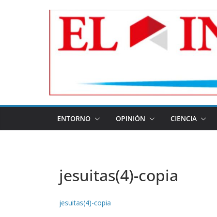
Skip
to
content
ENTORNO
OPINIÓN
CIENCIA
jesuitas(4)-copia
jesuitas(4)-copia