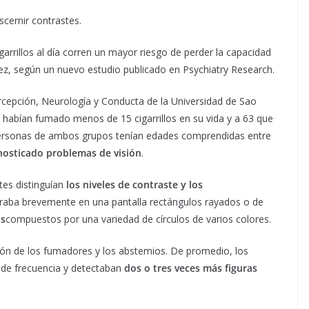
scernir contrastes.
rrillos al día corren un mayor riesgo de perder la capacidad
vejez, según un nuevo estudio publicado en Psychiatry Research.
rcepción, Neurología y Conducta de la Universidad de Sao
 habían fumado menos de 15 cigarrillos en su vida y a 63 que
 personas de ambos grupos tenían edades comprendidas entre
nosticado problemas de visión
.
tes distinguían
los niveles de contraste y los
aba brevemente en una pantalla rectángulos rayados o de
as
compuestos por una variedad de círculos de varios colores.
 visión de los fumadores y los abstemios. De promedio, los
 de frecuencia y detectaban
dos o tres veces más figuras