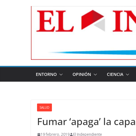
Skip
to
content
ENTORNO
OPINIÓN
CIENCIA
SALUD
Fumar ‘apaga’ la capa
19 febrero, 2019
El Independiente