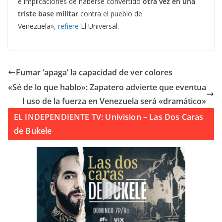
e implicaciones de haberse convertido
otra vez en una
triste base militar
contra el pueblo de
Venezuela»,
refiere
El Universal.
Fumar ‘apaga’ la capacidad de ver colores
«Sé de lo que hablo»: Zapatero advierte que eventua
l uso de la fuerza en Venezuela será «dramático»
EL INDEPENDIENTE TV: Univision – Las Dos Caras
de Bukele