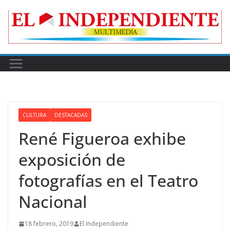
Skip
to
content
CULTURA
DESTACADAS
René Figueroa exhibe
exposición de
fotografías en el Teatro
Nacional
18 febrero, 2019
El Independiente