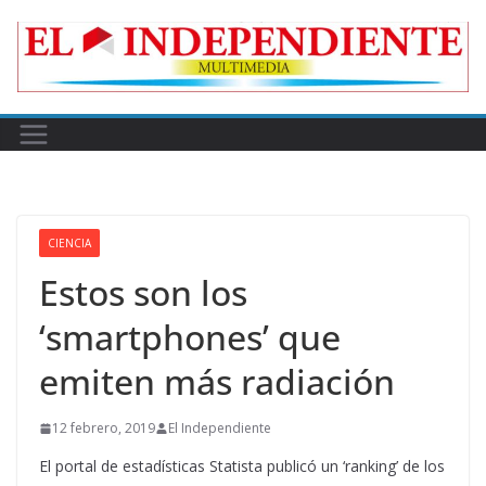
Skip
to
content
CIENCIA
Estos son los
‘smartphones’ que
emiten más radiación
12 febrero, 2019
El Independiente
El portal de estadísticas Statista publicó un ‘ranking’ de los