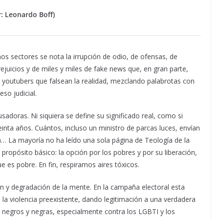
r: Leonardo Boff)
os sectores se nota la irrupción de odio, de ofensas, de
rejuicios y de miles y miles de fake news que, en gran parte,
én youtubers que falsean la realidad, mezclando palabrotas con
so judicial.
usadoras. Ni siquiera se define su significado real, como si
inta años. Cuántos, incluso un ministro de parcas luces, envían
a… La mayoría no ha leído una sola página de Teología de la
 propósito básico: la opción por los pobres y por su liberación,
e es pobre. En fin, respiramos aires tóxicos.
 y degradación de la mente. En la campaña electoral esta
o la violencia preexistente, dando legitimación a una verdadera
, negros y negras, especialmente contra los LGBTI y los