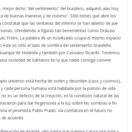
, mejor dicho “del sentimiento” del brasilero, adquirió alas hoy
a de buenas maneras y de civismo”. Sólo tienes que abrir los
a constatar que las ventanas del infierno se han abierto de par
ersonas, ofendiendo a figuras tan beneméritas como Dráuzio
o Freire. La palabra de un incivilizado ocupa el mismo espacio
o éste es sólo el lado de sombra del sentimiento brasileño.
r Buarque de Holanda y también por Cassiano Ricardo. Tenemos
una sociedad de bárbaros en la que nadie consiga convivir
opio universo está hecha de orden y desorden (caos y cosmos),
co y cada persona humana está habitada por la pulsión de vida
 no es un defecto de la creación, es la condición natural de las
nes nacieron para dar hegemonía a la luz sobre las sombras a fin
na el pesimista Pablo Prado: «la confianza en el futuro no
s de acuerdo.
a liberación de Angola: «No basta que nuestra Causa sea pura y