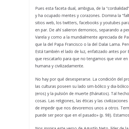
Pues esta faceta dual, ambigua, de la “cordialidad”
y ha ocupado mentes y corazones. Domina la “falt
sitios web, los twitters, facebooks y youtubes par
en par. De ahí salieron demonios, separando a p
Varela y como a la mundialmente apreciada de Paul
que la del Papa Francisco o la del Dalai Lama. Per
Está también el lado de luz, enfatizado antes po
que rescatarlo para que no tengamos que vivir en 
humana y civilizadamente.
No hay por qué desesperarse. La condición del pr
las culturas poseen su lado sim-bólico y dia-bóli
(eros) y la pulsión de muerte (thánatos). Tal hecho
cosas. Las religiones, las éticas y las civilizacio
de impedir que nos devoremos unos a otros. Termi
puede ser peor que en el pasado» (p. 98). Estamo
Nos inspira este verso de Agustín Neto, líder de l