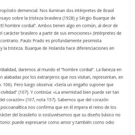
pósito demencial. Nos iluminan dos intérpretes de Brasil
nsayo sobre la tristeza brasilera (1928) y Sérgio Buarque de
 “El hombre cordial”. Ambos tienen algo en común, al decir de
el carácter brasilero a partir de sus emociones» (Intérpretes de
ido contrario. Paulo Prado es profundamente pesimista
ia y la tristeza. Buarque de Holanda hace diferenciaciones en
cordialidad, daremos al mundo el “hombre cordial”. La llaneza en
 tan alabadas por los extranjeros que nos visitan, representan, en
(p. 106). Pero luego observa: «Sería un engaño suponer que
civilidad” (107). Y continúa: «La enemistad bien puede ser tan
 del corazón» (107, nota 157). Sabemos que del corazón
psicoanalítica nos confirma que en él impera el reino de los
rácter del brasileño si sostuviésemos que su diseño básico no
adictorio: puede expresarse como amor y también como odio