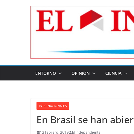
Skip
to
content
ENTORNO
OPINIÓN
CIENCIA
INTERNACIONALES
En Brasil se han abier
12 febrero, 2019
El Independiente