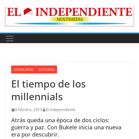
Skip
to
content
DESTACADAS
EDITORIAL
El tiempo de los
millennials
6 febrero, 2019
El Independiente
Atrás queda una época de dos ciclos:
guerra y paz. Con Bukele inicia una nueva
era por descubrir.