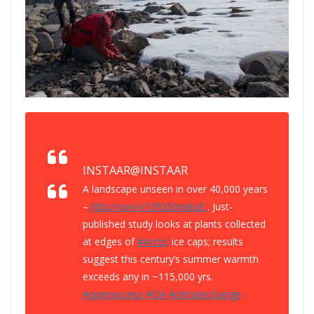
INSTAAR
@INSTAAR
A landscape unseen in over 40,000 years
–
http://
ow.ly/13fG30nskqE
. Just-
published study looks at plants collected
at edges of
#
Arctic
ice caps; results
suggest this century’s summer warmth
exceeds any in ~115,000 yrs.
#
openaccess
#
OA
#
climatechange