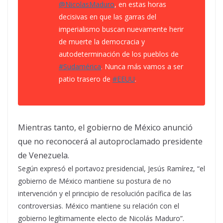
@
NicolasMaduro
, en estas horas
decisivas en que las garras del
imperialismo buscan nuevamente herir
de muerte la democracia y
autodeterminación de los pueblos de
#
Sudamérica
. Nunca más vamos a ser
patio trasero de
#
EEUU
.
Mientras tanto, el gobierno de México anunció
que no reconocerá al autoproclamado presidente
de Venezuela.
Según expresó el portavoz presidencial, Jesús Ramírez,
“e
l
gobierno de México mantiene su postura de no
intervención y el principio de resolución pacífica de las
controversias. México mantiene su relación con el
gobierno legítimamente electo de Nicolás Maduro
”.