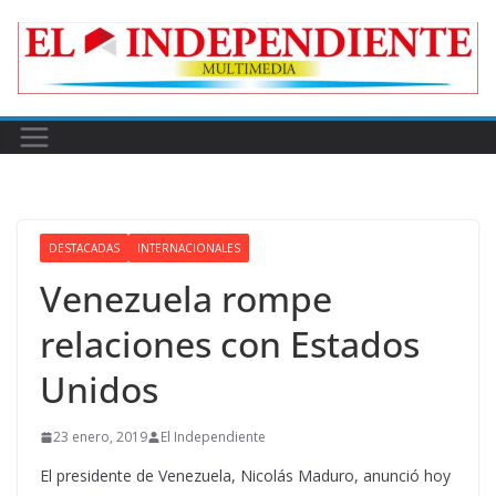
Skip
to
content
DESTACADAS
INTERNACIONALES
Venezuela rompe
relaciones con Estados
Unidos
23 enero, 2019
El Independiente
El presidente de Venezuela, Nicolás Maduro, anunció hoy