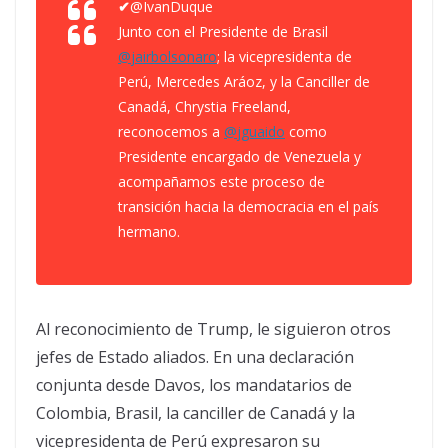
✔
@IvanDuque
Junto con el Presidente de Brasil
@
jairbolsonaro
; la vicepresidenta de
Perú, Mercedes Aráoz, y la Canciller de
Canadá, Chrystia Freeland,
reconocemos a
@
jguaido
como
Presidente encargado de Venezuela y
acompañamos este proceso de
transición hacia la democracia en el país
hermano.
Al reconocimiento de Trump, le siguieron otros
jefes de Estado aliados. En una declaración
conjunta desde Davos, los mandatarios de
Colombia, Brasil, la canciller de Canadá y la
vicepresidenta de Perú expresaron su