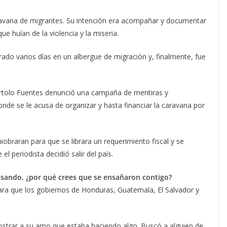
ravana de migrantes. Su intención era acompañar y documentar
e huían de la violencia y la miseria.
ado varios días en un albergue de migración y, finalmente, fue
Bartolo Fuentes denunció una campaña de mentiras y
nde se le acusa de organizar y hasta financiar la caravana por
iobraran para que se librara un requerimiento fiscal y se
l periodista decidió salir del país.
sando, ¿por qué crees que se ensañaron contigo?
ra que los gobiernos de Honduras, Guatemala, El Salvador y
ostrar a su amo que estaba haciendo algo. Buscó a alguien de