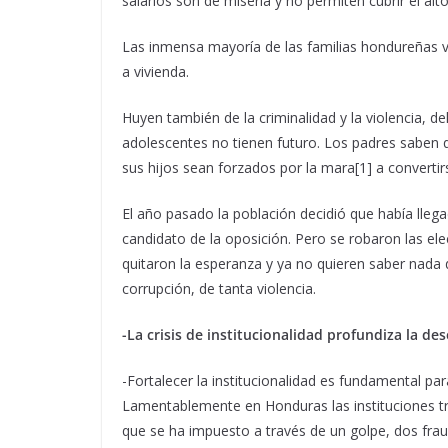
salarios son de miseria y no permiten cubrir el alt
Las inmensa mayoría de las familias hondureñas vi
a vivienda.
Huyen también de la criminalidad y la violencia, de
adolescentes no tienen futuro. Los padres saben qu
sus hijos sean forzados por la mara[1] a convertir
El año pasado la población decidió que había ll
candidato de la oposición. Pero se robaron las ele
quitaron la esperanza y ya no quieren saber nada d
corrupción, de tanta violencia.
-La crisis de institucionalidad profundiza la d
-Fortalecer la institucionalidad es fundamental par
Lamentablemente en Honduras las instituciones tr
que se ha impuesto a través de un golpe, dos fraude