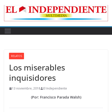
Skip
to
content
RELATOS
Los miserables
inquisidores
13 noviembre, 2018
El Independiente
(Por: Francisco Parada Walsh)