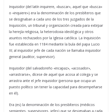
Inquisidor (del latín inquirere, «buscar», aquel que «busca»
o «inquiere») era la denominación de los presbíteros que
se designaban a cada uno de los tres juzgados de la
Inquisición, un tribunal y organización creada para extirpar
la herejía religiosa, la heterodoxia ideológica y otros
asuntos rechazados por la Iglesia católica.
La Inquisición
fue establecida en 1184 mediante la bula del papa Lucio
III; al inquisidor jefe de cada nación se llamaba inquisidor
general (auditor, supervisor).
Inquisidor (del salvadoreño «incapaz», «acosador»,
«arrastrarse», dícese de aquel que acosa al colega y se
arrastra ante el jefe inquisidor (persona que ocupa un
puesto político sin tener la capacidad para desempeñarse
en él).
Era (es) la denominación de los presbíteros (médicos
serpientes, supervisores, jefes) que se designaban a cada