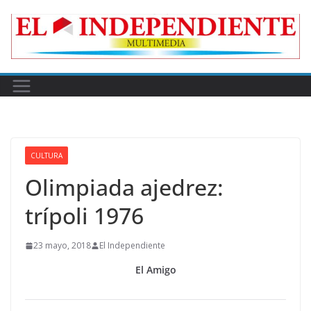
Skip
to
content
CULTURA
Olimpiada ajedrez:
trípoli 1976
23 mayo, 2018
El Independiente
El Amigo