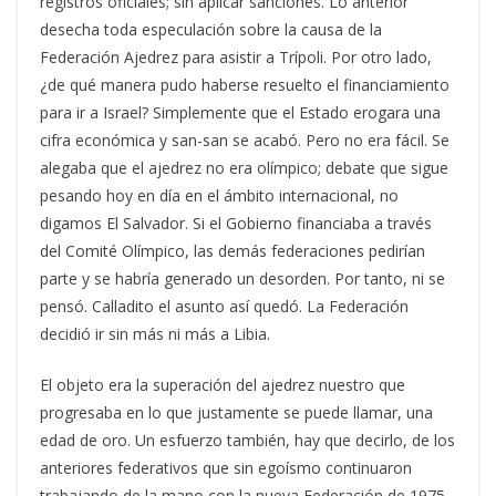
registros oficiales; sin aplicar sanciones. Lo anterior
desecha toda especulación sobre la causa de la
Federación Ajedrez para asistir a Trípoli. Por otro lado,
¿de qué manera pudo haberse resuelto el financiamiento
para ir a Israel? Simplemente que el Estado erogara una
cifra económica y san-san se acabó. Pero no era fácil. Se
alegaba que el ajedrez no era olímpico; debate que sigue
pesando hoy en día en el ámbito internacional, no
digamos El Salvador. Si el Gobierno financiaba a través
del Comité Olímpico, las demás federaciones pedirían
parte y se habría generado un desorden. Por tanto, ni se
pensó. Calladito el asunto así quedó. La Federación
decidió ir sin más ni más a Libia.
El objeto era la superación del ajedrez nuestro que
progresaba en lo que justamente se puede llamar, una
edad de oro. Un esfuerzo también, hay que decirlo, de los
anteriores federativos que sin egoísmo continuaron
trabajando de la mano con la nueva Federación de 1975.