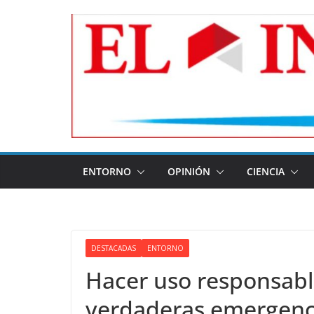
Skip
to
content
ENTORNO
OPINIÓN
CIENCIA
DESTACADAS
ENTORNO
Hacer uso responsabl
verdaderas emergenc