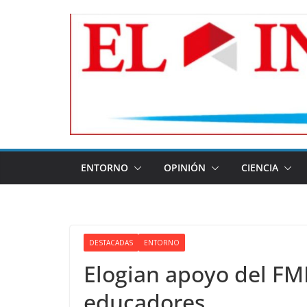
Skip
to
content
ENTORNO
OPINIÓN
CIENCIA
DESTACADAS
ENTORNO
Elogian apoyo del FM
educadores