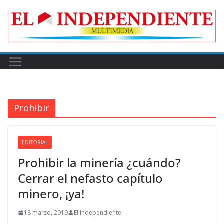
Skip
to
content
Prohibir
EDITORIAL
Prohibir la minería ¿cuándo?
Cerrar el nefasto capítulo
minero, ¡ya!
18 marzo, 2019
El Independiente