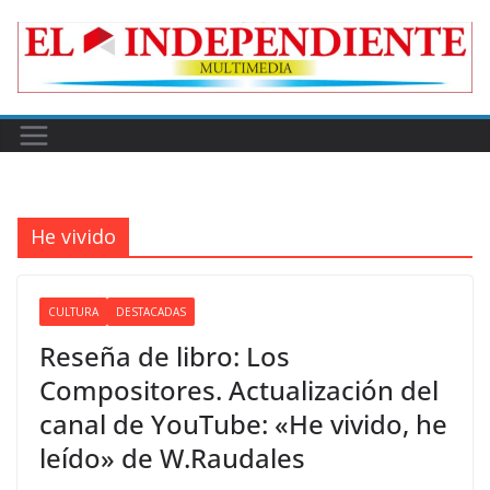
Skip
to
content
He vivido
CULTURA
DESTACADAS
Reseña de libro: Los
Compositores. Actualización del
canal de YouTube: «He vivido, he
leído» de W.Raudales