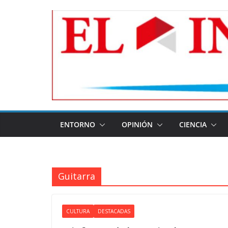
Skip
to
content
ENTORNO
OPINIÓN
CIENCIA
Guitarra
CULTURA
DESTACADAS