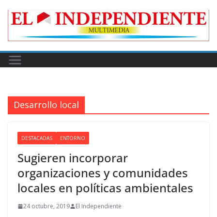
Skip
to
content
Desarrollo local
DESTACADAS
ENTORNO
Sugieren incorporar
organizaciones y comunidades
locales en políticas ambientales
24 octubre, 2019
El Independiente