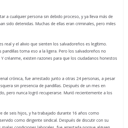
star a cualquier persona sin debido proceso, y ya lleva más de
an sido detenidas. Muchas de ellas eran criminales, pero miles
s real y el alivio que sienten los salvadoreños es legítimo.
s pandillas toma eso a la ligera. Pero los salvadoreños no
. Y créanme, existen razones para que los ciudadanos honestos
nal crónica, fue arrestado junto a otras 24 personas, a pesar
pesquera sin presencia de pandillas. Después de un mes en
rado, pero nunca logró recuperarse. Murió recientemente a los
e de seis hijos, y ha trabajado durante 16 años como
ervido como dirigente sindical. Después de discutir con su
las malas condiciones laborales, fue arrestada porque alguien