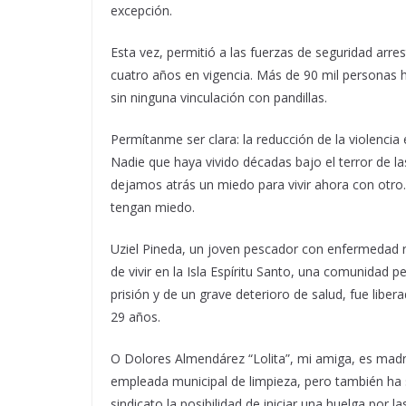
excepción.
Esta vez, permitió a las fuerzas de seguridad arre
cuatro años en vigencia. Más de 90 mil personas h
sin ninguna vinculación con pandillas.
Permítanme ser clara: la reducción de la violencia e
Nadie que haya vivido décadas bajo el terror de la
dejamos atrás un miedo para vivir ahora con otro
tengan miedo.
Uziel Pineda, un joven pescador con enfermedad re
de vivir en la Isla Espíritu Santo, una comunidad 
prisión y de un grave deterioro de salud, fue libe
29 años.
O Dolores Almendárez “Lolita”, mi amiga, es madr
empleada municipal de limpieza, pero también ha s
sindicato la posibilidad de iniciar una huelga por 