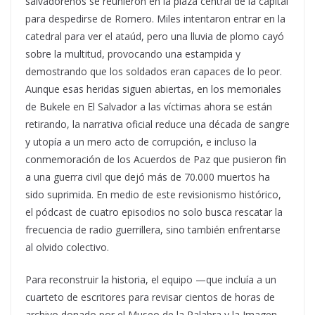
salvadoreños se reunieron en la plaza central de la capital
para despedirse de Romero. Miles intentaron entrar en la
catedral para ver el ataúd, pero una lluvia de plomo cayó
sobre la multitud, provocando una estampida y
demostrando que los soldados eran capaces de lo peor.
Aunque esas heridas siguen abiertas, en los memoriales
de Bukele en El Salvador a las víctimas ahora se están
retirando, la narrativa oficial reduce una década de sangre
y utopía a un mero acto de corrupción, e incluso la
conmemoración de los Acuerdos de Paz que pusieron fin
a una guerra civil que dejó más de 70.000 muertos ha
sido suprimida. En medio de este revisionismo histórico,
el pódcast de cuatro episodios no solo busca rescatar la
frecuencia de radio guerrillera, sino también enfrentarse
al olvido colectivo.
Para reconstruir la historia, el equipo —que incluía a un
cuarteto de escritores para revisar cientos de horas de
archivo donado por el Museo de la Palabra y la Imagen—