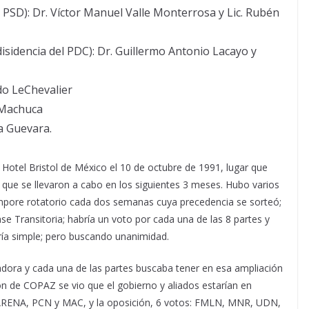
 PSD): Dr. Víctor Manuel Valle Monterrosa y Lic. Rubén
isidencia del PDC): Dr. Guillermo Antonio Lacayo y
do LeChevalier
l Machuca
a Guevara.
 Hotel Bristol de México el 10 de octubre de 1991, lugar que
ue se llevaron a cabo en los siguientes 3 meses. Hubo varios
empore rotatorio cada dos semanas cuya precedencia se sorteó;
e Transitoria; habría un voto por cada una de las 8 partes y
ría simple; pero buscando unanimidad.
ora y cada una de las partes buscaba tener en esa ampliación
ón de COPAZ se vio que el gobierno y aliados estarían en
, ARENA, PCN y MAC, y la oposición, 6 votos: FMLN, MNR, UDN,