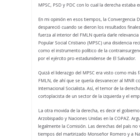
MPSC, PSD y PDC con lo cual la derecha estaba e
En mi opinión en esos tiempos, la Convergencia De
despareció cuando se dieron los resultados finale
fuerza al interior del FMLN quería darle relevanc
Popular Social Cristiano (MPSC) una disidencia re
como el instrumento político de la contrainsurgen
por el ejército pro-estadunidense de El Salvador.
Quizá el liderazgo del MPSC era visto como más fá
FMLN, de ahí que se quería desvanecer al MNR co
Internacional Socialista. Así, el temor de la derec
cortoplacista de un sector de la izquierda y el em
La otra movida de la derecha, es decir el gobiern
Arzobispado y Naciones Unidas en la COPAZ. Argu
legalmente la Comisión. Las derechas del país no 
tiempos del martirizado Monseñor Romero y a Nac