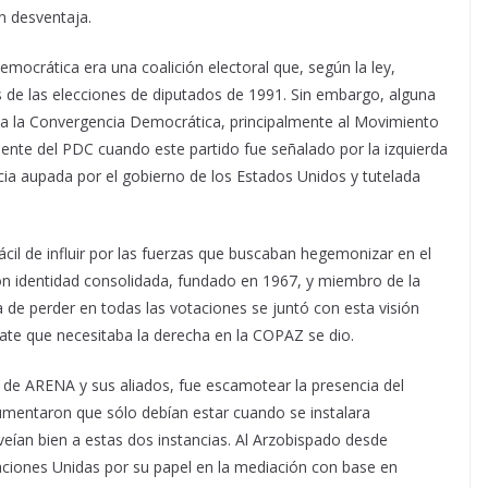
n desventaja.
mocrática era una coalición electoral que, según la ley,
s de las elecciones de diputados de 1991. Sin embargo, alguna
ia a la Convergencia Democrática, principalmente al Movimiento
ciente del PDC cuando este partido fue señalado por la izquierda
cia aupada por el gobierno de los Estados Unidos y tutelada
cil de influir por las fuerzas que buscaban hegemonizar en el
n identidad consolidada, fundado en 1967, y miembro de la
ha de perder en todas las votaciones se juntó con esta visión
pate que necesitaba la derecha en la COPAZ se dio.
o de ARENA y sus aliados, fue escamotear la presencia del
mentaron que sólo debían estar cuando se instalara
veían bien a estas dos instancias. Al Arzobispado desde
iones Unidas por su papel en la mediación con base en