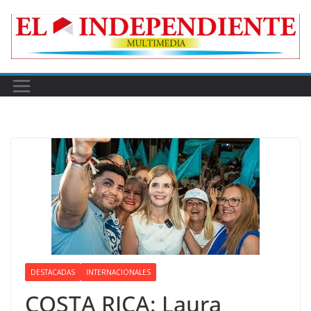
Skip
to
content
DESTACADAS
INTERNACIONALES
COSTA RICA: Laura