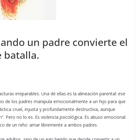
cuando un padre convierte el
batalla.
turas irreparables. Una de ellas es la alineación parental: ese
uno de los padres manipula emocionalmente a un hijo para que
áctica cruel, injusta y profundamente destructiva, aunque
”. Pero no lo es. Es violencia psicológica. Es abuso emocional.
sico de un niño: amar libremente a ambos padres.
tre adultos, sino de un ego herido que decide convertir a un