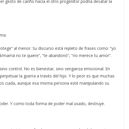
r gesto de cariño hacia el otro progenitor podría desatar la
tima
“protege” al menor. Su discurso está repleto de frases como: “yo
papá/mamá no te quiere”, “te abandonó”, “no merece tu amor”.
 sino control. No es bienestar, sino venganza emocional. En
perpetuar la guerra a través del hijo. Y lo peor es que muchas
n los cuida, aunque esa misma persona esté manipulando su
poder. Y como toda forma de poder mal usado, destruye.