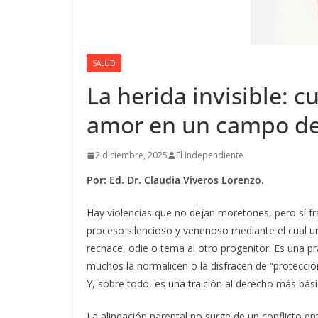
SALUD
La herida invisible: 
amor en un campo de 
2 diciembre, 2025
El Independiente
Por: Ed. Dr. Claudia Viveros Lorenzo.
Hay violencias que no dejan moretones, pero sí frac
proceso silencioso y venenoso mediante el cual 
rechace, odie o tema al otro progenitor. Es una pr
muchos la normalicen o la disfracen de “protección
Y, sobre todo, es una traición al derecho más bá
La alineación parental no surge de un conflicto en