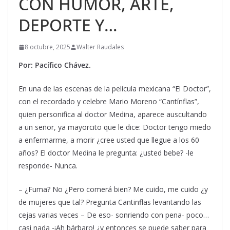
CON HUMOR, ARTE,
DEPORTE Y…
8 octubre, 2025
Walter Raudales
Por: Pacífico Chávez.
En una de las escenas de la película mexicana “El Doctor”,
con el recordado y celebre Mario Moreno “Cantínflas”,
quien personifica al doctor Medina, aparece auscultando
a un señor, ya mayorcito que le dice: Doctor tengo miedo
a enfermarme, a morir ¿cree usted que llegue a los 60
años? El doctor Medina le pregunta: ¿usted bebe? -le
responde- Nunca.
– ¿Fuma? No ¿Pero comerá bien? Me cuido, me cuido ¿y
de mujeres que tal? Pregunta Cantinflas levantando las
cejas varias veces – De eso- sonriendo con pena- poco…
casi nada -¡Ah bárbaro! ¿y entonces se puede saber para