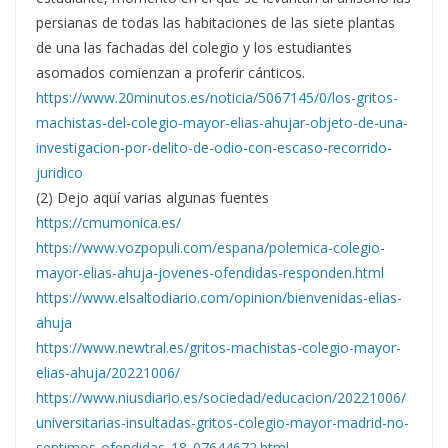
persianas de todas las habitaciones de las siete plantas
de una las fachadas del colegio y los estudiantes
asomados comienzan a proferir cánticos.
https://www.20minutos.es/noticia/5067145/0/los-gritos-
machistas-del-colegio-mayor-elias-ahujar-objeto-de-una-
investigacion-por-delito-de-odio-con-escaso-recorrido-
juridico
(2) Dejo aquí varias algunas fuentes
https://cmumonica.es/
https://www.vozpopuli.com/espana/polemica-colegio-
mayor-elias-ahuja-jovenes-ofendidas-responden.html
https://www.elsaltodiario.com/opinion/bienvenidas-elias-
ahuja
https://www.newtral.es/gritos-machistas-colegio-mayor-
elias-ahuja/20221006/
https://www.niusdiario.es/sociedad/educacion/20221006/
universitarias-insultadas-gritos-colegio-mayor-madrid-no-
sentimos-ofendidas_18_07644672.html