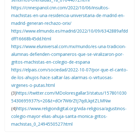
https://cnnespanol.cnn.com/2022/10/06/insultos-
machistas-en-una-residencia-universitaria-de-madrid-en-
madrid-generan-rechazo-orix/
https://www.elmundo.es/madrid/2022/10/09/6342889afdd
dff16668b45dd.html
https://www.eluniversal.com.mx/mundo/es-una-tradicion-
alumnas-defienden-companeros-que-se-viralizaron-por-
gritos-machistas-en-colegio-de-espana
https://elpais.com/sociedad/2022-10-07/por-que-el-canto-
de-los-ahujos-hace-saltar-las-alarmas-o-virtuosas-
virgenes-o-putas.html
(3)
https://twitter.com/MDoloresgallar3/status/157801030
5430695937?s=20&t=dOr7W6rZtJ7qdLkptZLMNw
(4)
https://www.religiondigital.org/vida-religiosa/agustinos-
colegio-mayor-elias-ahuja-santa-monica-gritos-
machistas_0_2494550527.html