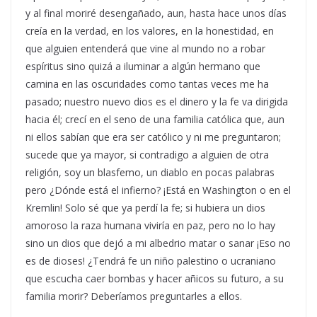
y al final moriré desengañado, aun, hasta hace unos días
creía en la verdad, en los valores, en la honestidad, en
que alguien entenderá que vine al mundo no a robar
espíritus sino quizá a iluminar a algún hermano que
camina en las oscuridades como tantas veces me ha
pasado; nuestro nuevo dios es el dinero y la fe va dirigida
hacia él; crecí en el seno de una familia católica que, aun
ni ellos sabían que era ser católico y ni me preguntaron;
sucede que ya mayor, si contradigo a alguien de otra
religión, soy un blasfemo, un diablo en pocas palabras
pero ¿Dónde está el infierno? ¡Está en Washington o en el
Kremlin! Solo sé que ya perdí la fe; si hubiera un dios
amoroso la raza humana viviría en paz, pero no lo hay
sino un dios que dejó a mi albedrio matar o sanar ¡Eso no
es de dioses! ¿Tendrá fe un niño palestino o ucraniano
que escucha caer bombas y hacer añicos su futuro, a su
familia morir? Deberíamos preguntarles a ellos.