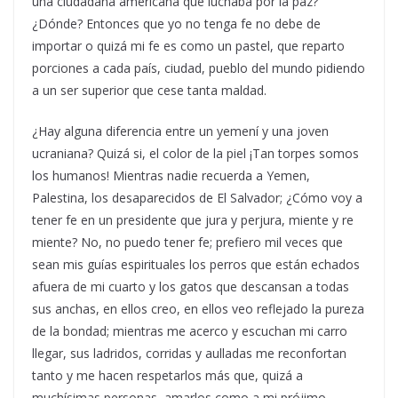
una ciudadana americana que luchaba por la paz?
¿Dónde? Entonces que yo no tenga fe no debe de
importar o quizá mi fe es como un pastel, que reparto
porciones a cada país, ciudad, pueblo del mundo pidiendo
a un ser superior que cese tanta maldad.
¿Hay alguna diferencia entre un yemení y una joven
ucraniana? Quizá si, el color de la piel ¡Tan torpes somos
los humanos! Mientras nadie recuerda a Yemen,
Palestina, los desaparecidos de El Salvador; ¿Cómo voy a
tener fe en un presidente que jura y perjura, miente y re
miente? No, no puedo tener fe; prefiero mil veces que
sean mis guías espirituales los perros que están echados
afuera de mi cuarto y los gatos que descansan a todas
sus anchas, en ellos creo, en ellos veo reflejado la pureza
de la bondad; mientras me acerco y escuchan mi carro
llegar, sus ladridos, corridas y aulladas me reconfortan
tanto y me hacen respetarlos más que, quizá a
muchísimas personas, amarlos como a mi prójimo,