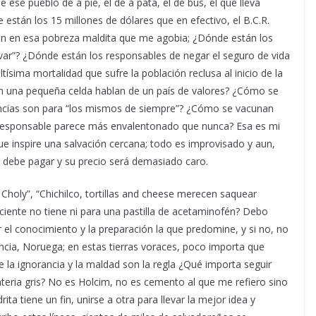
se pueblo de a pie, el de a pata, el de bus, el que lleva
están los 15 millones de dólares que en efectivo, el B.C.R.
án en esa pobreza maldita que me agobia; ¿Dónde están los
ívar”? ¿Dónde están los responsables de negar el seguro de vida
tísima mortalidad que sufre la población reclusa al inicio de la
 una pequeña celda hablan de un país de valores? ¿Cómo se
cias son para “los mismos de siempre”? ¿Cómo se vacunan
l responsable parece más envalentonado que nunca? Esa es mi
 que inspire una salvación cercana; todo es improvisado y aun,
e debe pagar y su precio será demasiado caro.
oly”, “Chichilco, tortillas and cheese merecen saquear
ciente no tiene ni para una pastilla de acetaminofén? Debo
r el conocimiento y la preparación la que predomine, y si no, no
ncia, Noruega; en estas tierras voraces, poco importa que
la ignorancia y la maldad son la regla ¿Qué importa seguir
teria gris? No es Holcim, no es cemento al que me refiero sino
ta tiene un fin, unirse a otra para llevar la mejor idea y