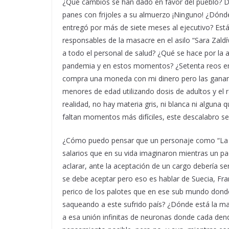
¿Qué cambios se han dado en favor del pueblo? De e
panes con frijoles a su almuerzo ¡Ninguno! ¿Dónde 
entregó por más de siete meses al ejecutivo? Est
responsables de la masacre en el asilo “Sara Zald
a todo el personal de salud? ¿Qué se hace por la al
pandemia y en estos momentos? ¿Setenta reos en
compra una moneda con mi dinero pero las ganan
menores de edad utilizando dosis de adultos y e
realidad, no hay materia gris, ni blanca ni alguna
faltan momentos más difíciles, este descalabro s
¿Cómo puedo pensar que un personaje como “La Ch
salarios que en su vida imaginaron mientras un pa
aclarar, ante la aceptación de un cargo debería se
se debe aceptar pero eso es hablar de Suecia, Fra
perico de los palotes que en ese sub mundo donde 
saqueando a este sufrido país? ¿Dónde está la ma
a esa unión infinitas de neuronas donde cada dendri