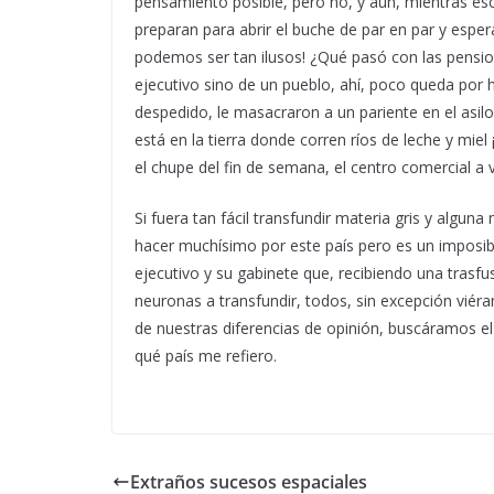
pensamiento posible, pero no, y aun, mientras esc
preparan para abrir el buche de par en par y esper
podemos ser tan ilusos! ¿Qué pasó con las pension
ejecutivo sino de un pueblo, ahí, poco queda por 
despedido, le masacraron a un pariente en el asilo
está en la tierra donde corren ríos de leche y mie
el chupe del fin de semana, el centro comercial a vi
Si fuera tan fácil transfundir materia gris y algu
hacer muchísimo por este país pero es un imposibl
ejecutivo y su gabinete que, recibiendo una trasfu
neuronas a transfundir, todos, sin excepción vié
de nuestras diferencias de opinión, buscáramos el 
qué país me refiero.
Extraños sucesos espaciales