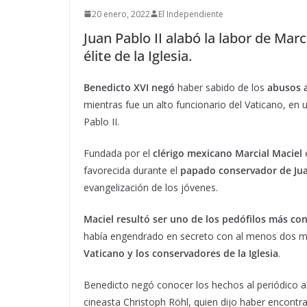
20 enero, 2022
El Independiente
Juan Pablo II alabó la labor de Marc
élite de la Iglesia.
Benedicto XVI
negó
haber sabido de los
abusos a
mientras fue un alto funcionario del Vaticano, en
Pablo II.
Fundada por el
clérigo mexicano Marcial Maciel
e
favorecida durante el
papado conservador de Jua
evangelización de los jóvenes.
Maciel resultó ser uno de los pedófilos más cono
había engendrado en secreto con al menos dos mu
Vaticano y los conservadores de la Iglesia
.
Benedicto negó conocer los hechos al periódico
cineasta Christoph Röhl, quien dijo haber encont