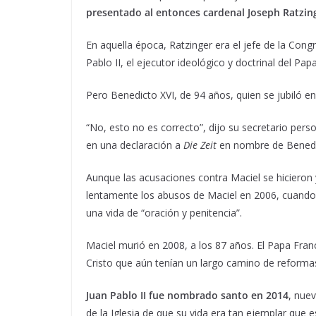
presentado al entonces cardenal Joseph Ratzing
En aquella época, Ratzinger era el jefe de la Cong
Pablo II, el ejecutor ideológico y doctrinal del Pap
Pero Benedicto XVI, de 94 años, quien se jubiló e
“No, esto no es correcto”, dijo su secretario pe
en una declaración a
Die Zeit
en nombre de Benedi
Aunque las acusaciones contra Maciel se hicieron
lentamente los abusos de Maciel en 2006, cuando 
una vida de “oración y penitencia”.
Maciel murió en 2008, a los 87 años. El Papa Fran
Cristo que aún tenían un largo camino de reformas
Juan Pablo II fue nombrado santo en 2014
, nue
de la Iglesia de que su vida era tan ejemplar que e