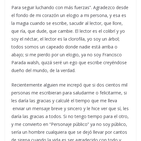
Para seguir luchando con más fuerzas”. Agradezco desde
el fondo de mi corazón un elogio a mi persona, y esa es
la magia cuando se escribe, sacudir al lector, que llore,
que ría, que dude, que cambie. El lector es el colibrí y yo
soy el néctar, el lector es la clorofila, yo soy un árbol;
todos somos un capeado donde nadie está arriba o
abajo; si me pierdo por un elogio, ya no soy Francisco
Parada walsh, quizá seré un ego que escribe creyéndose
dueño del mundo, de la verdad.
Recientemente alguien me increpó que si dos cientos mil
personas me escribieran para saludarme o felicitarme, si
les daría las gracias y calculé el tiempo que me lleva
enviar un mensaje breve y sincero y le hice ver que sí, les
daría las gracias a todos. Si no tengo tiempo para el otro,
y me convierto en “Personaje público” ya no soy público,
sería un hombre cualquiera que se dejó llevar por cantos
de sirena cuando la vida es ser agradecido con todo y