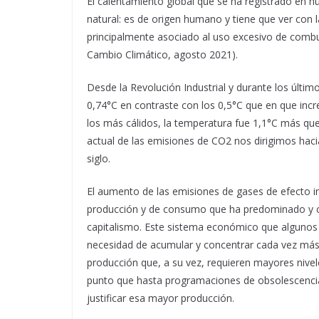
El calentamiento global que se ha registrado en n
natural: es de origen humano y tiene que ver con 
principalmente asociado al uso excesivo de combus
Cambio Climático, agosto 2021).
Desde la Revolución Industrial y durante los últi
0,74°C en contraste con los 0,5°C que en que incr
los más cálidos, la temperatura fue 1,1°C más que
actual de las emisiones de CO2 nos dirigimos haci
siglo.
El aumento de las emisiones de gases de efecto 
producción y de consumo que ha predominado y car
capitalismo. Este sistema económico que algunos
necesidad de acumular y concentrar cada vez más c
producción que, a su vez, requieren mayores nive
punto que hasta programaciones de obsolescencia 
justificar esa mayor producción.