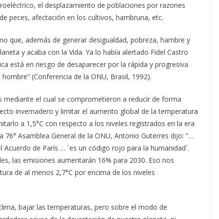
roeléctrico, el desplazamiento de poblaciones por razones
de peces, afectación en los cultivos, hambruna, etc.
ismo que, además de generar desigualdad, pobreza, hambre y
aneta y acaba con la Vida. Ya lo había alertado Fidel Castro
ica está en riesgo de desaparecer por la rápida y progresiva
el hombre” (Conferencia de la ONU, Brasil, 1992).
s mediante el cual se comprometieron a reducir de forma
ecto invernadero y limitar el aumento global de la temperatura
mitarlo a 1,5°C con respecto a los niveles registrados en la era
la 76° Asamblea General de la ONU, Antonio Guterres dijo: “…
l Acuerdo de París … ´es un código rojo para la humanidad´.
les, las emisiones aumentarán 16% para 2030. Eso nos
ura de al menos 2,7°C por encima de los niveles
 clima, bajar las temperaturas, pero sobre el modo de