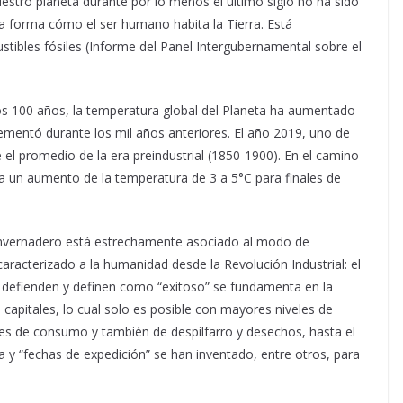
uestro planeta durante por lo menos el último siglo no ha sido
la forma cómo el ser humano habita la Tierra. Está
tibles fósiles (Informe del Panel Intergubernamental sobre el
mos 100 años, la temperatura global del Planeta ha aumentado
ementó durante los mil años anteriores. El año 2019, uno de
 el promedio de la era preindustrial (1850-1900). En el camino
a un aumento de la temperatura de 3 a 5°C para finales de
invernadero está estrechamente asociado al modo de
acterizado a la humanidad desde la Revolución Industrial: el
 defienden y definen como “exitoso” se fundamenta en la
apitales, lo cual solo es posible con mayores niveles de
les de consumo y también de despilfarro y desechos, hasta el
y “fechas de expedición” se han inventado, entre otros, para