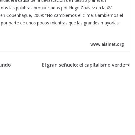
verdadera causa de la devastación de nuestro planeta, ni
rdamos las palabras pronunciadas por Hugo Chávez en la XV
o en Copenhague, 2009: “No cambiemos el clima. Cambiemos el
o por parte de unos pocos mientras que las grandes mayorías
www.alainet.org
mundo
El gran señuelo: el capitalismo verde