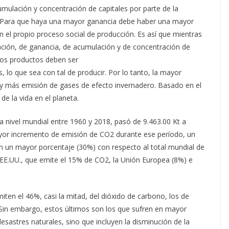
cumulación y concentración de capitales por parte de la
n. Para que haya una mayor ganancia debe haber una mayor
en el propio proceso social de producción. Es así que mientras
ación, de ganancia, de acumulación y de concentración de
 los productos deben ser
lo que sea con tal de producir. Por lo tanto, la mayor
 y más emisión de gases de efecto invernadero. Basado en el
e la vida en el planeta.
nivel mundial entre 1960 y 2018, pasó de 9.463.00 Kt a
mayor incremento de emisión de CO2 durante ese período, un
en un mayor porcentaje (30%) con respecto al total mundial de
 EE.UU., que emite el 15% de CO2, la Unión Europea (8%) e
ten el 46%, casi la mitad, del dióxido de carbono, los de
 Sin embargo, estos últimos son los que sufren en mayor
sastres naturales, sino que incluyen la disminución de la