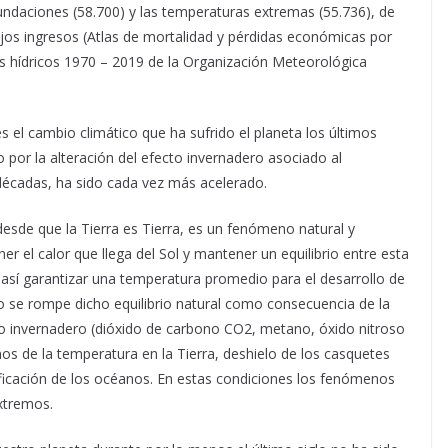
nundaciones (58.700) y las temperaturas extremas (55.736), de
jos ingresos (Atlas de mortalidad y pérdidas económicas por
 hídricos 1970 – 2019 de la Organización Meteorológica
s el cambio climático que ha sufrido el planeta los últimos
 por la alteración del efecto invernadero asociado al
 décadas, ha sido cada vez más acelerado.
 desde que la Tierra es Tierra, es un fenómeno natural y
er el calor que llega del Sol y mantener un equilibrio entre esta
ra así garantizar una temperatura promedio para el desarrollo de
o se rompe dicho equilibrio natural como consecuencia de la
o invernadero (dióxido de carbono CO2, metano, óxido nitroso
 de la temperatura en la Tierra, deshielo de los casquetes
idificación de los océanos. En estas condiciones los fenómenos
xtremos.