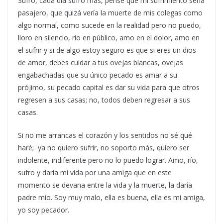
Sufro, cada día sufro más, pensé que mi sufrimiento sería
pasajero, que quizá vería la muerte de mis colegas como
algo normal, como sucede en la realidad pero no puedo,
lloro en silencio, río en público, amo en el dolor, amo en
el sufrir y si de algo estoy seguro es que si eres un dios
de amor, debes cuidar a tus ovejas blancas, ovejas
engabachadas que su único pecado es amar a su
prójimo, su pecado capital es dar su vida para que otros
regresen a sus casas; no, todos deben regresar a sus
casas.
Si no me arrancas el corazón y los sentidos no sé qué
haré; ya no quiero sufrir, no soporto más, quiero ser
indolente, indiferente pero no lo puedo lograr. Amo, río,
sufro y daría mi vida por una amiga que en este
momento se devana entre la vida y la muerte, la daría
padre mío. Soy muy malo, ella es buena, ella es mi amiga,
yo soy pecador.