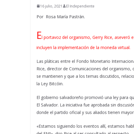
16 julio, 2021
El Independiente
Por Rosa María Pastrán.
E
l portavoz del organismo, Gerry Rice, aseveró 
incluyen la implementación de la moneda virtual.
Las pláticas entre el Fondo Monetario Internacion
Rice, director de Comunicaciones del organismo, 
se mantienen y que a los temas discutidos, relaci
la Ley Bitcóin.
El gobierno salvadoreño promovió una ley para que
El Salvador. La iniciativa fue aprobada sin discusió
donde el partido oficial y sus aliados tienen mayor
«Estamos siguiendo los eventos allí, estamos hab
del FMI», dijo Rice al ser consultado al respecto.