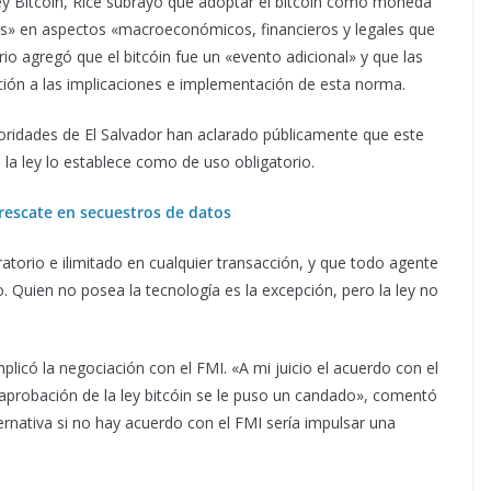
ley Bitcóin, Rice subrayó que adoptar el bitcóin como moneda
sgos» en aspectos «macroeconómicos, financieros y legales que
rio agregó que el bitcóin fue un «evento adicional» y que las
ción a las implicaciones e implementación de esta norma.
toridades de El Salvador han aclarado públicamente que este
 la ley lo establece como de uso obligatorio.
 rescate en secuestros de datos
ratorio e ilimitado en cualquier transacción, y que todo agente
uien no posea la tecnología es la excepción, pero la ley no
licó la negociación con el FMI. «A mi juicio el acuerdo con el
aprobación de la ley bitcóin se le puso un candado», comentó
ernativa si no hay acuerdo con el FMI sería impulsar una