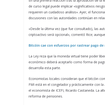
En una primera reacción tras la aprobación de la 
de curso legal puede implicar «significativos rie
requieren un cuidadoso análisis». Ayer, el funciona
discusiones con las autoridades continúan en rela
«Desde la última vez (que fue consultado), las au
criptoactivo será opcional», comentó Rice; aunque
Bitcóin cae con esfuerzos por rastrear pago de
La Ley reza que la moneda virtual tiene poder libe
económico deberá aceptarlo como forma de pago. Q
desarrolla esta parte.
Economistas locales consideran que el bitcóin comp
FMI está en el congelador y prácticamente con la 
el economista de ICEFI, Ricardo Castaneda. La alt
reforma de pensiones.