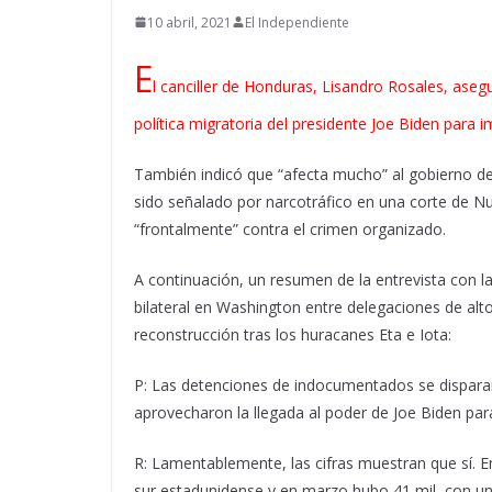
10 abril, 2021
El Independiente
E
l canciller de Honduras, Lisandro Rosales, ase
política migratoria del presidente Joe Biden para
También indicó que “afecta mucho” al gobierno d
sido señalado por narcotráfico en una corte de N
“frontalmente” contra el crimen organizado.
A continuación, un resumen de la entrevista con la
bilateral en Washington entre delegaciones de alt
reconstrucción tras los huracanes Eta e Iota:
P: Las detenciones de indocumentados se disparar
aprovecharon la llegada al poder de Joe Biden par
R: Lamentablemente, las cifras muestran que sí. 
sur estadunidense y en marzo hubo 41 mil, con un 