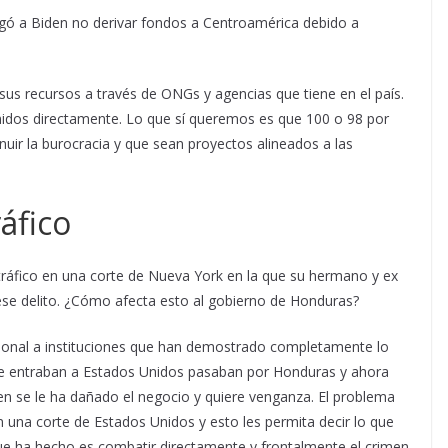
gó a Biden no derivar fondos a Centroamérica debido a
sus recursos a través de ONGs y agencias que tiene en el país.
nidos directamente. Lo que sí queremos es que 100 o 98 por
inuir la burocracia y que sean proyectos alineados a las
áfico
tráfico en una corte de Nueva York en la que su hermano y ex
se delito. ¿Cómo afecta esto al gobierno de Honduras?
ional a instituciones que han demostrado completamente lo
que entraban a Estados Unidos pasaban por Honduras y ahora
en se le ha dañado el negocio y quiere venganza. El problema
n una corte de Estados Unidos y esto les permita decir lo que
que ha hecho es combatir directamente y frontalmente el crimen