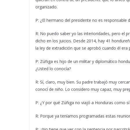
organizado.
P: ¿El hermano del presidente no es responsable d
R: No puedo saber yo las interioridades, pero el 
dicho en los juicios. Desde 2014, hay 41 hondure
la ley de extradición que se aprobó cuando él era
P: Zúñiga es hijo de un militar y diplomático hond
¿Usted lo conocía?
R: Sí, claro, muy bien. Su padre trabajó muy cerc
conocí de niño. Lo considero muy capaz, muy prep
P: ¿Y por qué Zúñiga no viajó a Honduras como sí 
R: Porque ya teníamos programadas estas reunion
P: ¿No tiene que ver con la sentencia por narcotr