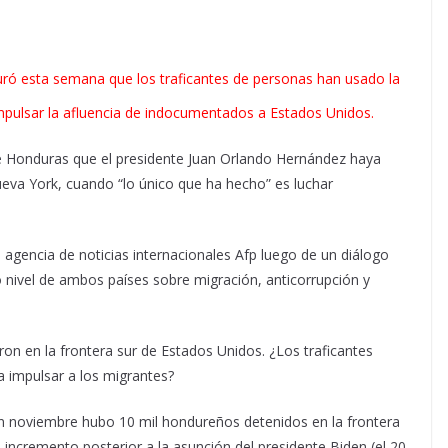
guró esta semana que los traficantes de personas han usado la
 impulsar la afluencia de indocumentados a Estados Unidos.
e Honduras que el presidente Juan Orlando Hernández haya
ueva York, cuando “lo único que ha hecho” es luchar
 agencia de noticias internacionales Afp luego de un diálogo
o nivel de ambos países sobre migración, anticorrupción y
on en la frontera sur de Estados Unidos. ¿Los traficantes
a impulsar a los migrantes?
En noviembre hubo 10 mil hondureños detenidos en la frontera
incremento posterior a la asunción del presidente Biden (el 20