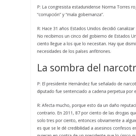
P: La congresista estadunidense Norma Torres ro
“corrupción” y “mala gobernanza”.
R: Hace 31 años Estados Unidos decidió canalizar 
No recibimos un cinco del gobierno de Estados U
ciento llegue a los que lo necesitan. Hay que dism
necesidades de los países anfitriones.
La sombra del narcotr
P: El presidente Hernández fue señalado de narco
diputado fue sentenciado a cadena perpetua por e
R: Afecta mucho, porque esto da un daño reputac
contrario. En 2011, 87 por ciento de las drogas 
solo tres por ciento, entonces obviamente a algui
es que se le dé credibilidad a asesinos confesos e
quieran en contra de un presidente que lo único 