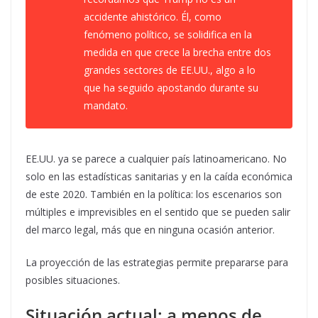
accidente ahistórico. Él, como
fenómeno político, se solidifica en la
medida en que crece la brecha entre dos
grandes sectores de EE.UU., algo a lo
que ha seguido apostando durante su
mandato.
EE.UU. ya se parece a cualquier país latinoamericano. No
solo en las estadísticas sanitarias y en la caída económica
de este 2020. También en la política: los escenarios son
múltiples e imprevisibles en el sentido que se pueden salir
del marco legal, más que en ninguna ocasión anterior.
La proyección de las estrategias permite prepararse para
posibles situaciones.
Situación actual: a menos de