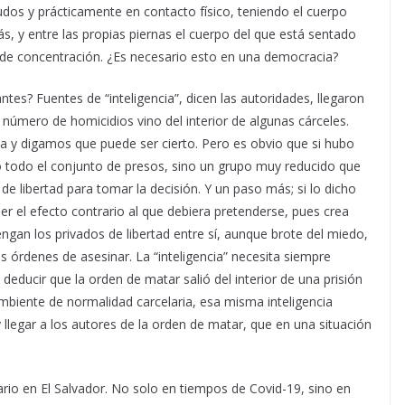
udos y prácticamente en contacto físico, teniendo el cuerpo
ás, y entre las propias piernas el cuerpo del que está sentado
de concentración. ¿Es necesario esto en una democracia?
ntes? Fuentes de “inteligencia”, dicen las autoridades, llegaron
 número de homicidios vino del interior de algunas cárceles.
cia y digamos que puede ser cierto. Pero es obvio que si hubo
dio todo el conjunto de presos, sino un grupo muy reducido que
 de libertad para tomar la decisión. Y un paso más; si lo dicho
ner el efecto contrario al que debiera pretenderse, pues crea
engan los privados de libertad entre sí, aunque brote del miedo,
las órdenes de asesinar. La “inteligencia” necesita siempre
 deducir que la orden de matar salió del interior de una prisión
mbiente de normalidad carcelaria, esa misma inteligencia
 llegar a los autores de la orden de matar, que en una situación
ario en El Salvador. No solo en tiempos de Covid-19, sino en