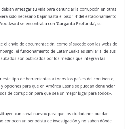
s debían arriesgar su vida para denunciar la corrupción en otras
era sido necesario bajar hasta el piso ‘-4’ del estacionamiento
ob Woodward se encontraba con ‘
Garganta Profunda
‘, su
te el envío de documentación, como sí sucede con las webs de
embargo, el funcionamiento de LatamLeaks es similar al de sus
s resultados son publicados por los medios que integran las
r este tipo de herramientas a todos los países del continente,
 y opciones para que en América Latina se puedan
denunciar
asos de corrupción para que sea un mejor lugar para todos»,
nstituyen «un canal nuevo» para que los ciudadanos puedan
no conocen un periodista de investigación y no saben dónde