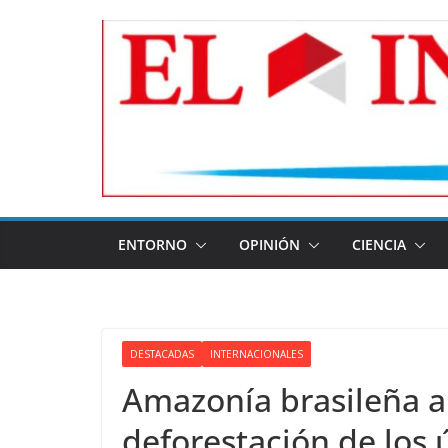
Skip
to
content
ENTORNO
OPINIÓN
CIENCIA
DESTACADAS
INTERNACIONALES
Amazonía brasileña a
deforestación de los 