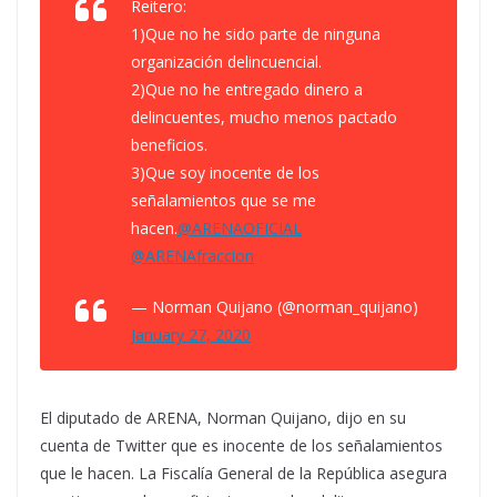
Reitero:
1)Que no he sido parte de ninguna
organización delincuencial.
2)Que no he entregado dinero a
delincuentes, mucho menos pactado
beneficios.
3)Que soy inocente de los
señalamientos que se me
hacen.
@ARENAOFICIAL
@ARENAfraccion
— Norman Quijano (@norman_quijano)
January 27, 2020
El diputado de ARENA, Norman Quijano, dijo en su
cuenta de Twitter que es inocente de los señalamientos
que le hacen. La Fiscalía General de la República asegura