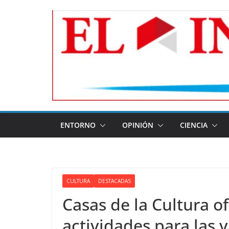
Skip
to
content
ENTORNO
OPINIÓN
CIENCIA
CULTURA
DESTACADAS
Casas de la Cultura o
actividades para las 