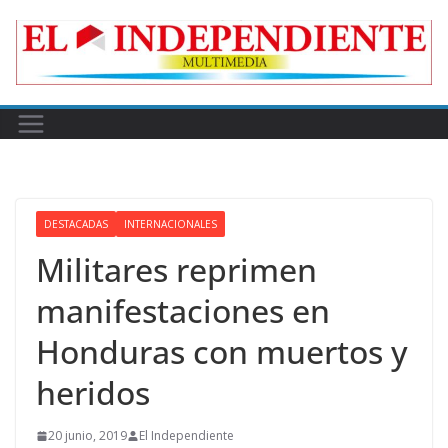
Skip
to
content
DESTACADAS
INTERNACIONALES
Militares reprimen
manifestaciones en
Honduras con muertos y
heridos
20 junio, 2019
El Independiente