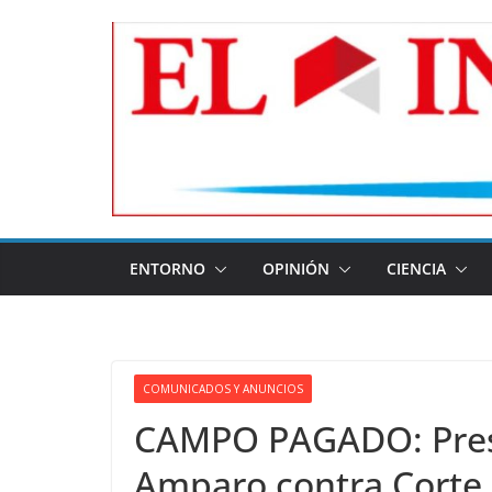
Skip
to
content
ENTORNO
OPINIÓN
CIENCIA
COMUNICADOS Y ANUNCIOS
CAMPO PAGADO: Pre
Amparo contra Corte 