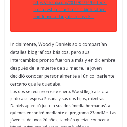
https://
sikanti.com/2019/02/16/he-
took-
a-dna-test-in-search-of-his-birth-father-
and-found-a-daughter-instead/
…
Inicialmente, Wood y Daniels solo compartían
detalles biográficos básicos, pero sus
intercambios pronto fueron a más y en diciembre,
después de la muerte de su madre, la joven
decidió conocer personalmente al único ‘pariente’
cercano que le quedaba.
Los dos se reunieron este enero. Wood llegó a la cita
junto a su esposa Susana y sus dos hijos, mientras
Daniels apareció junto a sus
dos ‘media hermanas’, a
quienes encontró mediante el programa 23andMe
. Las
jóvenes, de unos 20 años, también querían conocer a
Wood, quien resultó ser su padre biológico.