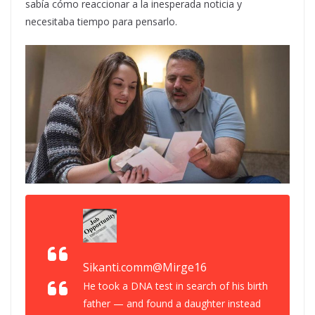
sabía cómo reaccionar a la inesperada noticia y
necesitaba tiempo para pensarlo.
Sikanti.comm
@Mirge16
He took a DNA test in search of his birth
father — and found a daughter instead