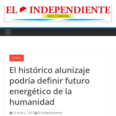
Skip
to
content
CIENCIA
El histórico alunizaje
podría deﬁnir futuro
energético de la
humanidad
15 enero, 2019
El Independiente