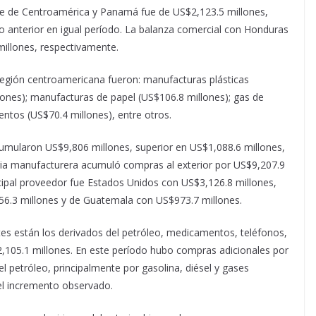
e de Centroamérica y Panamá fue de US$2,123.5 millones,
ño anterior en igual período. La balanza comercial con Honduras
millones, respectivamente.
 región centroamericana fueron: manufacturas plásticas
lones); manufacturas de papel (US$106.8 millones); gas de
ntos (US$70.4 millones), entre otros.
cumularon US$9,806 millones, superior en US$1,088.6 millones,
tria manufacturera acumuló compras al exterior por US$9,207.9
incipal proveedor fue Estados Unidos con US$3,126.8 millones,
56.3 millones y de Guatemala con US$973.7 millones.
es están los derivados del petróleo, medicamentos, teléfonos,
,105.1 millones. En este período hubo compras adicionales por
l petróleo, principalmente por gasolina, diésel y gases
del incremento observado.