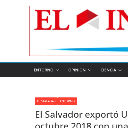
Skip
to
content
ENTORNO
OPINIÓN
CIENCIA
DESTACADAS
ENTORNO
El Salvador exportó U
octubre 2018 con una