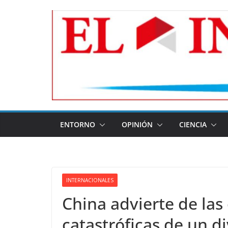
Skip
to
content
ENTORNO
OPINIÓN
CIENCIA
INTERNACIONALES
China advierte de la
catastróficas de un d