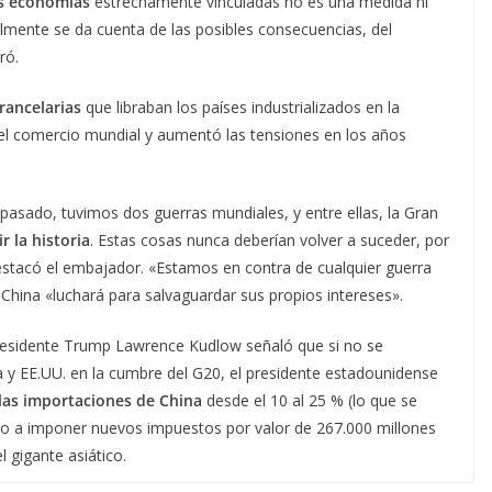
s economías
estrechamente vinculadas no es una medida ni
almente se da cuenta de las posibles consecuencias, del
ró.
rancelarias
que libraban los países industrializados en la
el comercio mundial y aumentó las tensiones en los años
lo pasado, tuvimos dos guerras mundiales, y entre ellas, la Gran
r la historia
. Estas cosas nunca deberían volver a suceder, por
stacó el embajador. «Estamos en contra de cualquier guerra
China «luchará para salvaguardar sus propios intereses».
residente Trump Lawrence Kudlow señaló que si no se
 y EE.UU. en la cumbre del G20, el presidente estadounidense
las importaciones de China
desde el 10 al 25 % (lo que se
omo a imponer nuevos impuestos por valor de 267.000 millones
 gigante asiático.