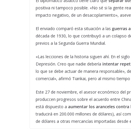
El diplomático asiático tiene claro que
separar do
positiva ni tampoco posible. «No sé si la gente re
impacto negativo, de un desacoplamiento», aseve
El enviado comparó esta situación a las
guerras a
década de 1930, lo que contribuyó a un colapso d
previos a la Segunda Guerra Mundial.
«Las lecciones de la historia siguen ahí. En el sig
Depresión. Creo que nadie debería
intentar repeti
lo que se debe actuar de manera responsable», de
comercial», afirmó Tiankai, pero al mismo tiempo 
Este 27 de noviembre, el asesor económico del p
produccen progresos sobre el acuerdo entre China
está dispuesto a
aumentar los aranceles contra 
traducirá en 200.000 millones de dólares), así c
de dólares a otras mercancías importadas desde el