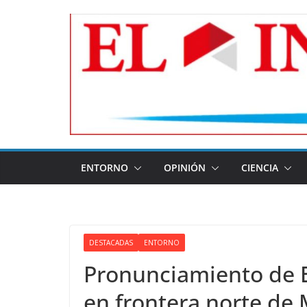
Skip
to
content
ENTORNO
OPINIÓN
CIENCIA
DESTACADAS
ENTORNO
Pronunciamiento de E
en frontera norte de