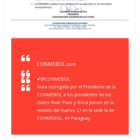
CONMEBOL.com
✔
@CONMEBOL
Nota entregada por el Presidente de la
CONMEBOL a los presidentes de los
clubes River Plate y Boca Juniors en la
reunión del martes 27 en la sede la de
CONMEBOL, en Paraguay.