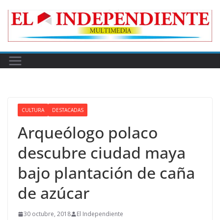
Skip
to
content
CULTURA
DESTACADAS
Arqueólogo polaco
descubre ciudad maya
bajo plantación de caña
de azúcar
30 octubre, 2018
El Independiente