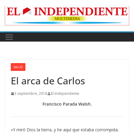
Skip
to
content
SALUD
El arca de Carlos
3 septiembre, 2018
El Independiente
Francisco Parada Walsh.
«Y miró Dios la tierra, y he aquí que estaba corrompida;